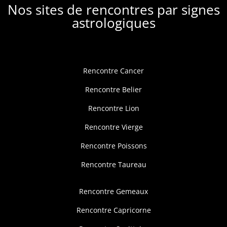
Nos sites de rencontres par signes
astrologiques
Rencontre Cancer
Rencontre Belier
Rencontre Lion
Rencontre Vierge
Rencontre Poissons
Rencontre Taureau
Rencontre Gemeaux
Rencontre Capricorne