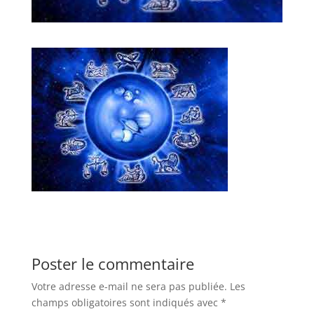
Poster le commentaire
Votre adresse e-mail ne sera pas publiée.
Les
champs obligatoires sont indiqués avec
*