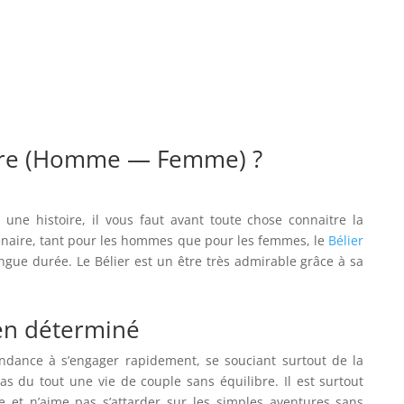
naire (Homme — Femme) ?
 une histoire, il vous faut avant toute chose connaitre la
enaire, tant pour les hommes que pour les femmes, le
Bélier
ongue durée. Le Bélier est un être très admirable grâce à sa
en déterminé
endance à s’engager rapidement, se souciant surtout de la
as du tout une vie de couple sans équilibre. Il est surtout
e et n’aime pas s’attarder sur les simples aventures sans