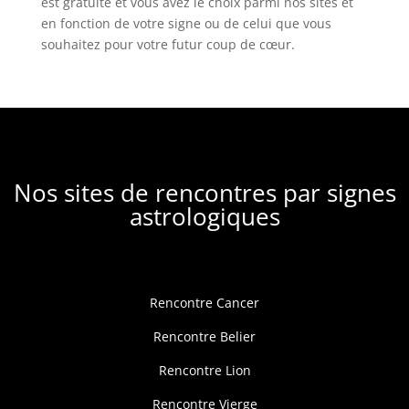
est gratuite et vous avez le choix parmi nos sites et
en fonction de votre signe ou de celui que vous
souhaitez pour votre futur coup de cœur.
Nos sites de rencontres par signes
astrologiques
Rencontre Cancer
Rencontre Belier
Rencontre Lion
Rencontre Vierge