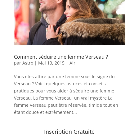
Comment séduire une femme Verseau ?
par
Astro
|
Mai 13, 2015
|
Air
Vous êtes attiré par une femme sous le signe du
Verseau ? Voici quelques astuces et conseils
pratiques pour vous aider à séduire une femme
Verseau. La femme Verseau, un vrai mystère La
femme Verseau peut être réservée, timide tout en
étant douce et extrêmement...
Inscription Gratuite