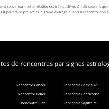
ent concernant cette relation est très positive. On dit souvent que
s il peut faire preuve d’un grand courage quand il rencontre son 
ites de rencontres par signes astrolo
Rencontre Cancer
Rencontre Gemeaux
Rencontre Belier
Rencontre Capricorne
Rencontre Lion
Rencontre Sagittaire