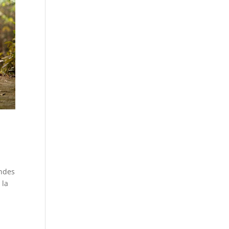
andes
 la