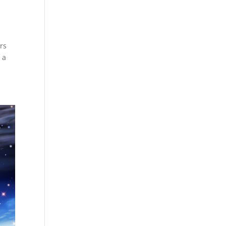
rs
 a