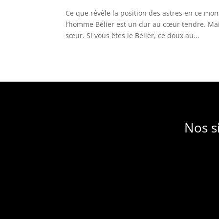
Ce que révèle la position des astres en ce mom
l’homme Bélier est un dur au cœur tendre. Mai
sœur. Si vous êtes le Bélier, ce doux au...
Nos s